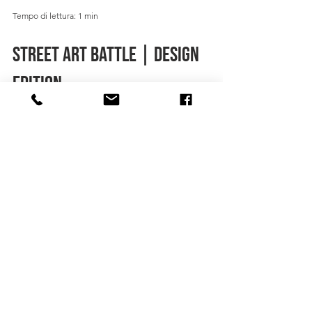
Tempo di lettura: 1 min
STREET ART BATTLE | DESIGN
EDITION
Gli artisti di Street art in store saranno
protagonisti di un live painting su mobili,
oggetti e complementi di design a Milano.
FOLLOW US