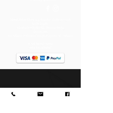
FOLLOW US
Street Art In Store
is a brand of Galleria Prada
Sede legale:
Via Mario Pagano 50 - Milano (Italy)
Showroom:
NH Milano President, Largo Augusto 10 - Milano
P. IVA
10242790961
REA MI-2516050
CONTACTS
info@streetartinstore.com
+39 338 3101 101
www.streetartinstore.com