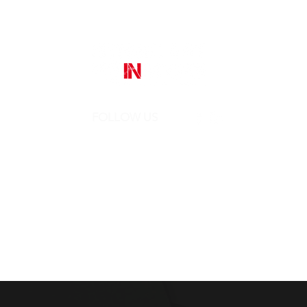
FOLLOW US
Street Art In Store
is a brand of Galleria Prada
Sede legale:
Via Mario Pagano 50 - Milano (Italy)
Showroom:
NH Milano President, Largo Augusto 10 - Milano
P. IVA 10242790961
REA MI-2516050