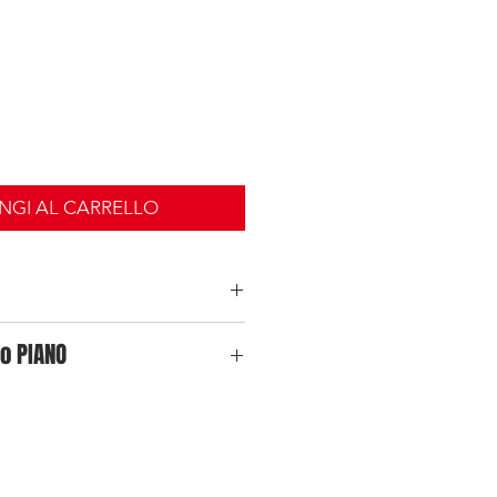
NGI AL CARRELLO
ferisce al pezzo singolo. In fase di
o PIANO
olore di preferenza. Per qualunque
re richiesta potete inviare una mail
te di Alessandro Piano è doveroso
izi, capire come nascono le sue
azioni, ritornare in qualche modo
all’improvviso in mondo ludico che
forma in arte. I giochi sono solo