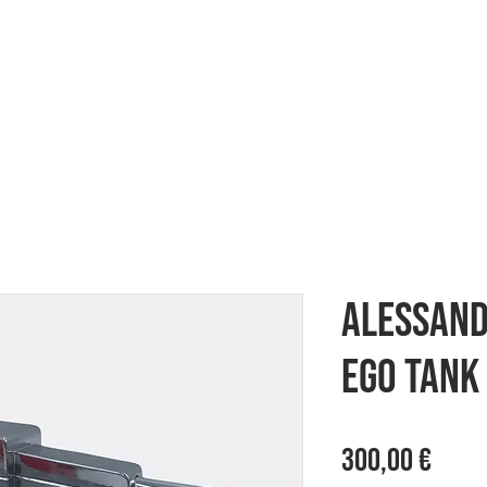
ES
HERE WE ARE
SHOWCASE
Alessand
EGO TANK
Prez
300,00 €