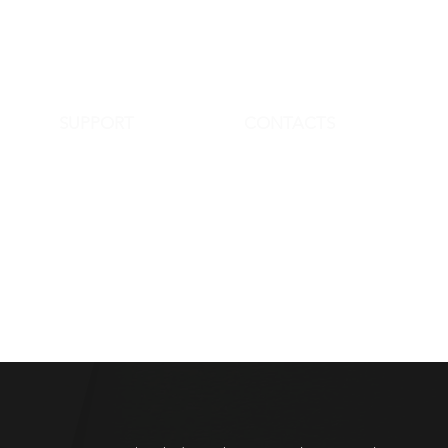
SUPPORT
CONTACTS
FAQ
info@streetartinstore.com
Terms & Conditions
+39 338 3101 101
Policy Privacy
www.streetartinstore.com