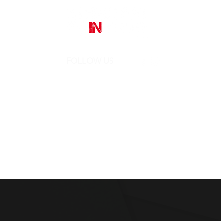
FOLLOW US
Street Art In Store
is a brand of Galleria Prada
Sede legale:
Via Mario Pagano 50 - Milano (Italy)
Showroom:
NH Milano President, Largo Augusto 10 - Milano
P. IVA 10242790961
REA MI-2516050