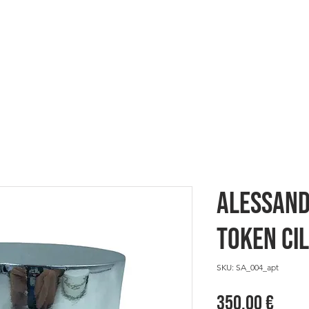
ES
HERE WE ARE
SHOWCASE
Alessand
Token Ci
SKU: SA_004_apt
Prez
350,00 €