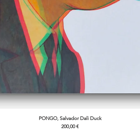
PONGO, Salvador Dalì Duck
Vista rapida
Prezzo
200,00 €