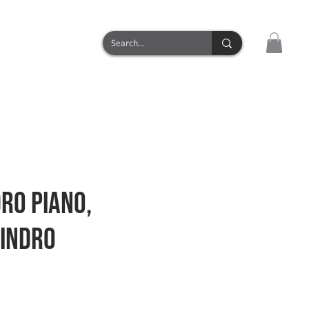
CONTACT
ro PIANO,
lindro
zo