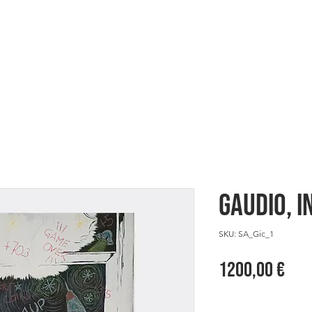
ES
HERE WE ARE
SHOWCASE
GAUDIO, I
SKU: SA_Gic_1
Pre
1200,00 €