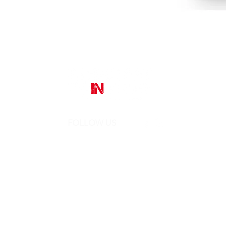
FOLLOW US
Street Art In Store
is a brand of Galleria Prada
Sede legale:
Via Mario Pagano 50 - Milano (Italy)
Showroom:
NH Milano President, Largo Augusto 10 - Milano
P. IVA 10242790961
REA MI-2516050