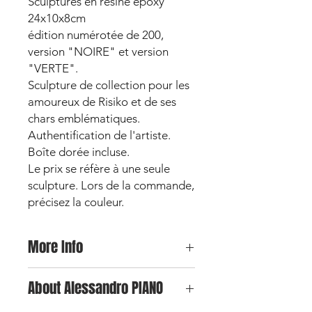
Sculptures en résine époxy
24x10x8cm
édition numérotée de 200,
version "NOIRE" et version
"VERTE".
Sculpture de collection pour les
amoureux de Risiko et de ses
chars emblématiques.
Authentification de l'artiste.
Boîte dorée incluse.
Le prix se réfère à une seule
sculpture. Lors de la commande,
précisez la couleur.
More Info
Le prix indiqué se réfère à la pièce
About Alessandro PIANO
unique. Lors de la commande,
veuillez indiquer votre couleur