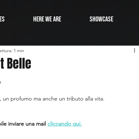
ES
HERE WE ARE
SHOWCASE
ettura: 1 min
st Belle
o
e, un profumo ma anche un tributo alla vita.
le inviare una mail 
cliccando qui.