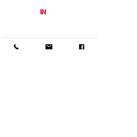
colore originale e potente.
L’incisività
dei tratti e l’audacia della scelta
cromatica rende la forza delle tinte
calde la vera protagonista
dell’immagine.
FOLLOW US
Street Art In Store
is a brand of Galleria Prada
Sede legale:
Via Mario Pagano 50 - Milano (Italy)
Showroom:
NH Milano President, Largo Augusto 10 - Milano
P. IVA
10242790961
REA MI-2516050
CONTACTS
info@streetartinstore.com