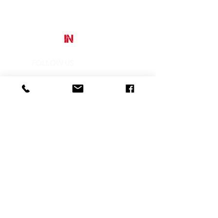
consacrati dello star system sono
reinterpretati attraverso un uso del
colore originale e potente.
L’incisività
dei tratti e l’audacia della scelta
cromatica rende la forza delle tinte
calde la vera protagonista
dell’immagine.
FOLLOW US
Street Art In Store
is a brand of Galleria Prada
Sede legale:
Via Mario Pagano 50 - Milano (Italy)
Showroom:
NH Milano President, Largo Augusto 10 - Milano
P. IVA
10242790961
REA MI-2516050