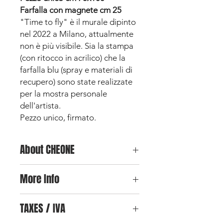
Farfalla con magnete cm 25
"Time to fly" è il murale dipinto
nel 2022 a Milano, attualmente
non è più visibile. Sia la stampa
(con ritocco in acrilico) che la
farfalla blu (spray e materiali di
recupero) sono state realizzate
per la mostra personale
dell'artista.
Pezzo unico, firmato.
About CHEONE
Nome storico della street art italiana
More Info
con oltre 30K followers sui social,
Cheone
è tra gli artisti più amati e
Per qualunque ulteriore informazione
fotografati per i suoi muri. La sua Hall
TAXES / IVA
sull'opera, è possibile inviare una mail
of Fame, nelle immediate adiacenze
cliccando qui.
di Milano, è meta di tour e di