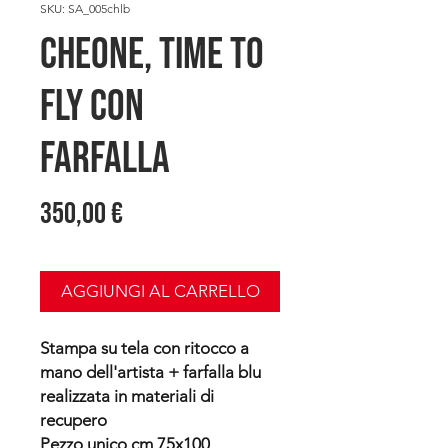
SKU: SA_005chlb
CHEONE, Time to
fly con
Farfalla
Prezzo
350,00 €
AGGIUNGI AL CARRELLO
Stampa su tela con ritocco a
mano dell'artista + farfalla blu
realizzata in materiali di
recupero
Pezzo unico cm 75x100