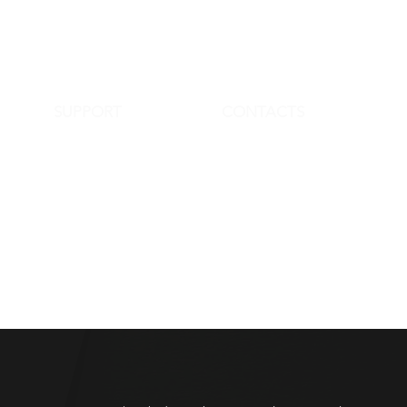
SUPPORT
CONTACTS
FAQ
info@streetartinstore.com
Terms & Conditions
+39 338 3101 101
Policy Privacy
www.streetartinstore.com