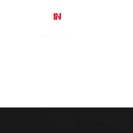
FOLLOW US
Street Art In Store
is a brand of Galleria Prada
Sede legale:
Via Mario Pagano 50 - Milano (Italy)
Showroom:
NH Milano President, Largo Augusto 10 - Milano
P. IVA 10242790961
REA MI-2516050