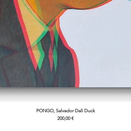
PONGO, Salvador Dalì Duck
Vista rapida
Prezzo
200,00 €