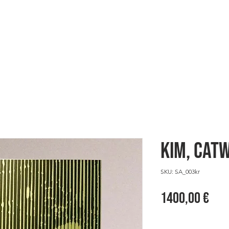
ES
HERE WE ARE
SHOWCASE
KIM, Ca
SKU: SA_003kr
Pre
1400,00 €