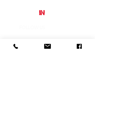
FOLLOW US
Street Art In Store
is a brand of Galleria Prada
Sede legale:
Via Mario Pagano 50 - Milano (Italy)
Showroom:
NH Milano President, Largo Augusto 10 - Milano
P. IVA
10242790961
REA MI-2516050
CONTACTS
info@streetartinstore.com