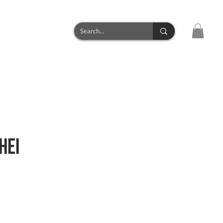
CONTACT
hei
zo