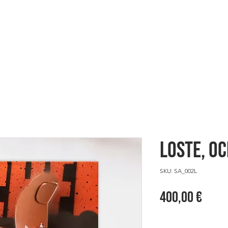
ES
HERE WE ARE
SHOWCASE
LOSTE, Oc
SKU: SA_002L
Prez
400,00 €