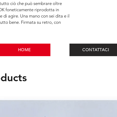
grandi città italiane
su tutto ciò che può sembrare oltre
l’opportunità di coll
a OK foneticamente riprodotta in
calibro di Samsung, 
e e di agire. Una mano con sei dita e il
Averna, Ceres, Ibis H
tutto bene. Firmata su retro, con
l’attenzione di Stell
finanziare la sua pri
HOME
CONTATTACI
oducts