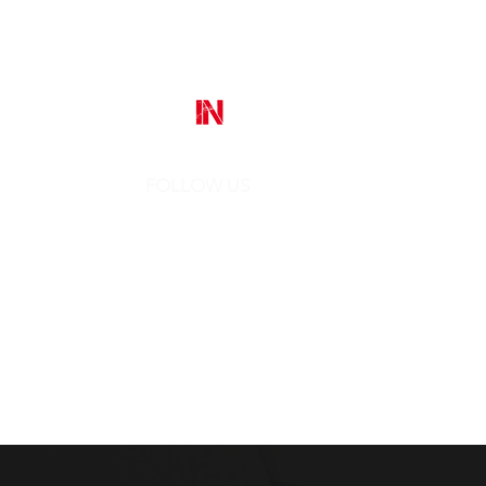
FOLLOW US
Street Art In Store
is a brand of Galleria Prada
Sede legale:
Via Mario Pagano 50 - Milano (Italy)
Showroom:
NH Milano President, Largo Augusto 10 - Milano
P. IVA 10242790961
REA MI-2516050