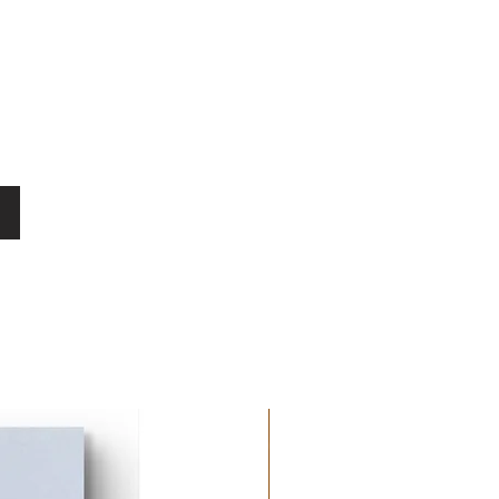
 sono le mete che gli danno
aborare anche con celebri brand del
Fineco Bank, Gucci, Serie A,
otel, AXA e Poste Italiane attirando
a McCartney che nel 2012 sceglie di
ma mostra personale.