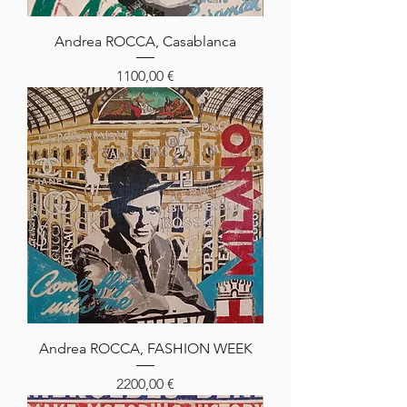
Andrea ROCCA, Casablanca
Prezzo
1100,00 €
Andrea ROCCA, FASHION WEEK
Prezzo
2200,00 €