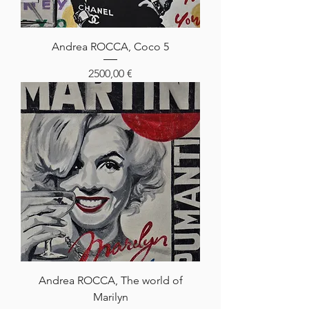
Andrea ROCCA, Coco 5
Prezzo
2500,00 €
Andrea ROCCA, The world of
Marilyn