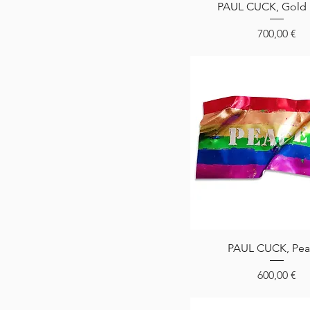
Aperçu rapide
PAUL CUCK, Gold
Prix
700,00 €
Aperçu rapide
PAUL CUCK, Pea
Prix
600,00 €