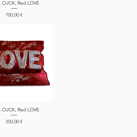
Aperçu rapide
 CUCK, Red LOVE
Prix
700,00 €
Aperçu rapide
 CUCK, Red LOVE
Prix
350,00 €