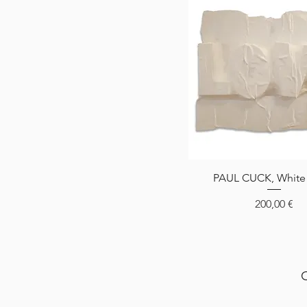
Aperçu rapide
PAUL CUCK, White
Prix
200,00 €
C