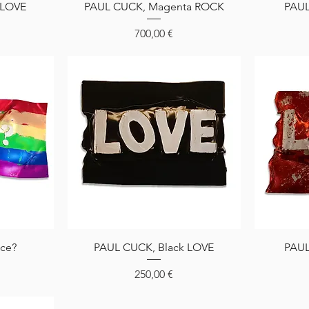
Aperçu rapide
 LOVE
PAUL CUCK, Magenta ROCK
PAUL
Prix
700,00 €
Aperçu rapide
ce?
PAUL CUCK, Black LOVE
PAUL
Prix
250,00 €