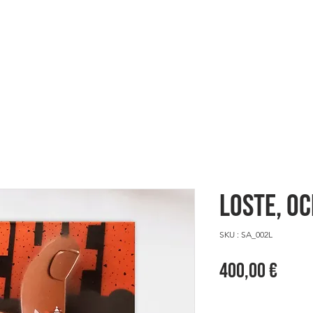
ES
NOUS VOILÀ
SHOWCASE
LOSTE, Oc
SKU : SA_002L
Prix
400,00 €