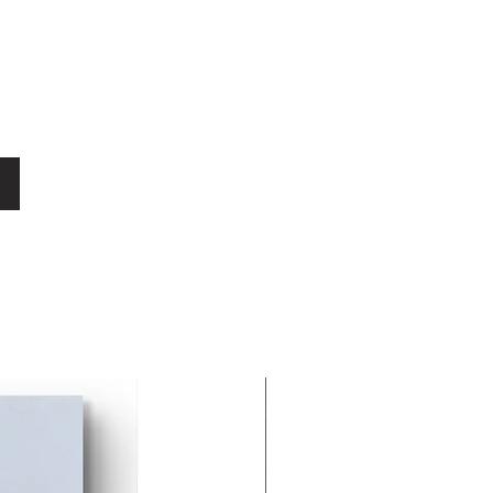
randes villes italiennes sont les
donnent l'opportunité de collaborer
enommées telles que Samsung,
erie A, Averna, Ceres, Ibis Hotel,
attirant l'attention de Stella
t en 2012 de financer sa première
le.