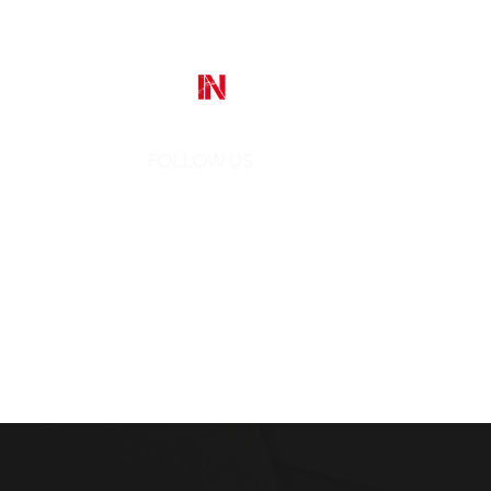
FOLLOW US
Street Art In Store
is a brand of Galleria Prada
Sede legale:
Via Mario Pagano 50 - Milano (Italy)
Showroom:
NH Milano President, Largo Augusto 10 - Milano
P. IVA 10242790961
REA MI-2516050