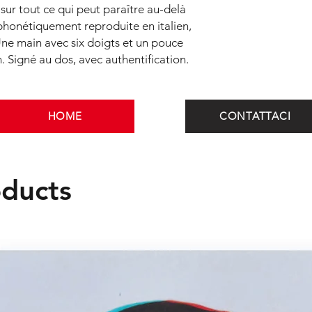
passant par les plus g
, sur tout ce qui peut paraître au-delà
destinations qui lui 
 phonétiquement reproduite en italien,
avec des marques r
. Une main avec six doigts et un pouce
Fineco Bank, Gucci, S
n. Signé au dos, avec authentification.
AXA et Poste Italiane 
McCartney qui choisi
exposition personnel
HOME
CONTATTACI
oducts