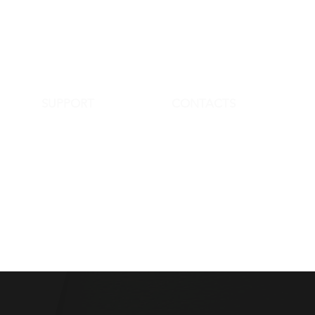
SUPPORT
CONTACTS
FAQ
info@streetartinstore.com
Terms & Conditions
+39 338 3101 101
Policy Privacy
www.streetartinstore.com