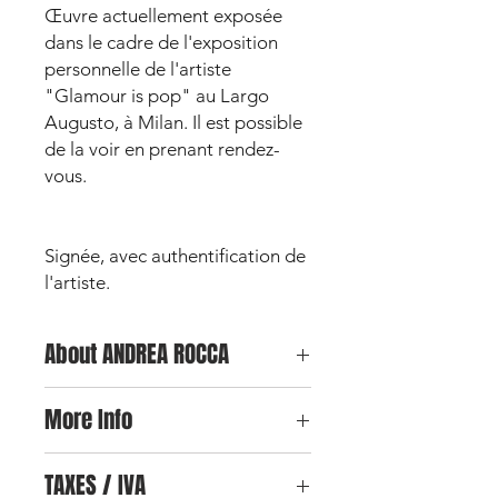
Œuvre actuellement exposée
dans le cadre de l'exposition
personnelle de l'artiste
"Glamour is pop" au Largo
Augusto, à Milan. Il est possible
de la voir en prenant rendez-
vous.
Signée, avec authentification de
l'artiste.
About ANDREA ROCCA
Andrea Rocca est un artiste et
More Info
designer italien, né et élevé à Milan,
ville où il a commencé sa carrière
Pour toute information
professionnelle et artistique. Après
TAXES / IVA
complémentaire sur l'oeuvre et pour
avoir obtenu un diplôme de graphiste