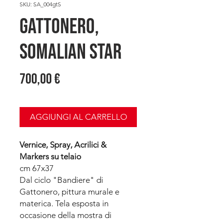
SKU: SA_004gtS
GATTONERO,
Somalian Star
Prezzo
700,00 €
AGGIUNGI AL CARRELLO
Vernice, Spray, Acrilici &
Markers su telaio
cm 67x37
Dal ciclo "Bandiere" di
Gattonero, pittura murale e
materica. Tela esposta in
occasione della mostra di