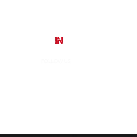
FOLLOW US
Street Art In Store
is a brand of Galleria Prada
Sede legale:
Via Mario Pagano 50 - Milano (Italy)
Showroom:
NH Milano President, Largo Augusto 10 - Milano
P. IVA 10242790961
REA MI-2516050