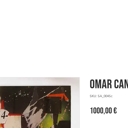
ES
HERE WE ARE
SHOWCASE
Omar CAN
SKU: SA_004Sc
Pre
1000,00 €