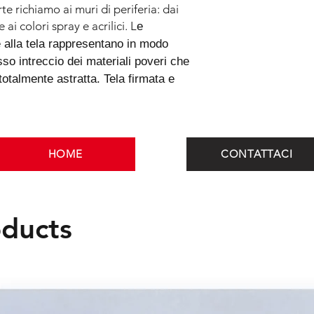
Roma e partecipa alla
orte richiamo ai muri di periferia: dai
in collaborazione con
 ai colori spray e acrilici. L
e
collaborato nella rea
e alla tela rappresentano in modo
alcune band musicali 
sso intreccio dei materiali poveri che
punk rock.
I materiali che utiliz
otalmente astratta. Tela firmata e
periferia: poster, pla
colle e adesivi per arri
smalti, pennarelli e 
esplorano nuovi mater
incollate alla tela r
HOME
CONTATTACI
descrittivo il comples
creano una fotografia
oducts