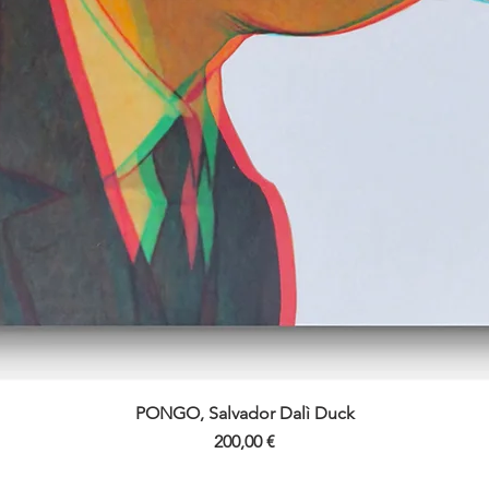
PONGO, Salvador Dalì Duck
Aperçu rapide
Prix
200,00 €