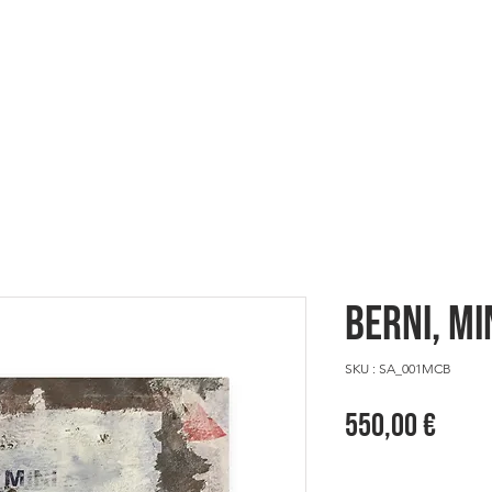
ES
NOUS VOILÀ
SHOWCASE
BERNI, Mi
SKU : SA_001MCB
Prix
550,00 €