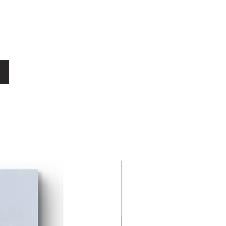
forte empreinte hyperréaliste,
 métropolitain de ses premières
ur. De New York à Los Angeles, de
dant, la dimension picturale et
quelle Berni retrouve la même
ion de soi du graffiti sur le mur
stylistique des deux dernières
 couches de colle, de plâtre, de
il reproduit le mur sur toile en
 et des pochoirs, collant et
s, salissant les surfaces comme si
ar le temps. Et c'est dans ces
que Berni trouve son chemin, le
 les règles et de faire fi des lois,
au-delà de toute limite imposée. Il
collections privées à travers
 Miami. Il a exposé en Italie,
 France.