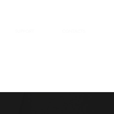
SUPPORT
CONTACTS
FAQ
info@streetartinstore.com
Terms & Conditions
+39 338 3101 101
Policy Privacy
www.streetartinstore.com