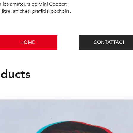
collectionneurs et à 
r les amateurs de Mini Cooper:
dépeignent le monde
âtre, affiches, graffitis, pochoirs.
expériences sur le m
Milan à Berlin. Cepen
émotionnelle dans la
composante d'affirmat
remonte au parcours 
HOME
CONTATTACI
années. À travers des
spray et d'acrylique, 
ajoutant des graffitis
déchirant des affiche
oducts
elles étaient usées p
œuvres souterraines 
sentiment d'enfreindre
inondé de souvenirs, 
est présent dans des 
l'Europe, New York et
Suisse, Allemagne et