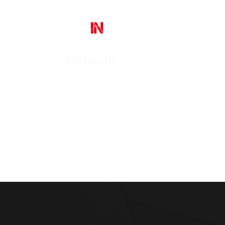
FOLLOW US
Street Art In Store
is a brand of Galleria Prada
Sede legale:
Via Mario Pagano 50 - Milano (Italy)
Showroom:
NH Milano President, Largo Augusto 10 - Milano
P. IVA 10242790961
REA MI-2516050