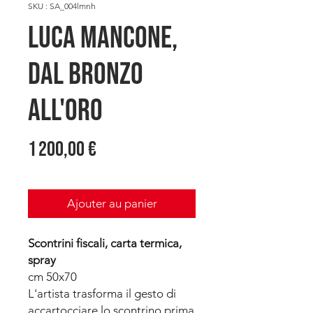
SKU : SA_004lmnh
Luca MANCONE,
Dal Bronzo
all'Oro
Prix
1 200,00 €
Ajouter au panier
Scontrini fiscali, carta termica,
spray
cm 50x70
L'artista trasforma il gesto di
accartocciare lo scontrino prima